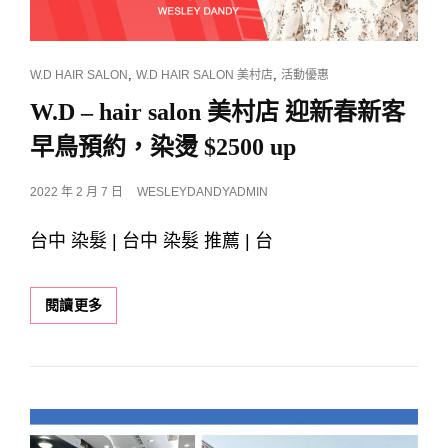
CAT
,
,
W.D HAIR SALON
W.D HAIR SALON 美村店
活動優惠
LINKS
W.D – hair salon 美村店 迎新春新客
早鳥預約，染燙 $2500 up
POSTED
2022 年 2 月 7 日
WESLEYDANDYADMIN
ON
台中 染髮 | 台中 染髮 推薦 | 台
W.D
閱讀更多
–
HAIR
SALON
美
村
店