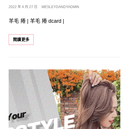
POSTED
2022 年 4 月 27 日
WESLEYDANDYADMIN
ON
羊毛 捲 | 羊毛 捲 dcard |
2022
閱讀更多
年
台
中
西
屯
區
燙
髮
推
薦
｜
適
合
復