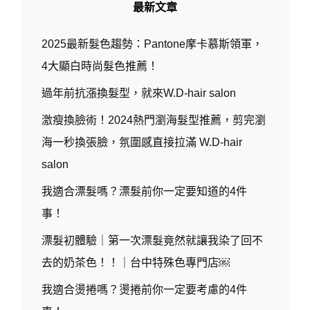
最新文章
2025最新髮色趨勢：Pantone摩卡慕斯領軍，
4大顯白時尚髮色推薦！
過年前抗漲換髮型，就來W.D-hair salon
激瘦換臉術！2024熱門瀏海髮型推薦，剪完瀏
海一秒換張臉，氛圍感直接拉滿 W.D-hair
salon
我適合漂髮嗎？漂髮前你一定要知道的4件
事！
漂髮初體驗｜第一次漂髮竟然就讓我染了回不
去的奶茶色！！｜台中特殊色專門店￼
我適合燙捲嗎？燙捲前你一定要考慮的4件