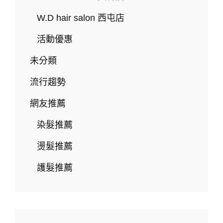
台
中
W.D hair salon 西屯店
燙
髮
活動優惠
推
薦
未分類
｜
鄰
流行趨勢
近
逢
網友推薦
甲、
東
染髮推薦
海
商
燙髮推薦
圈
護髮推薦