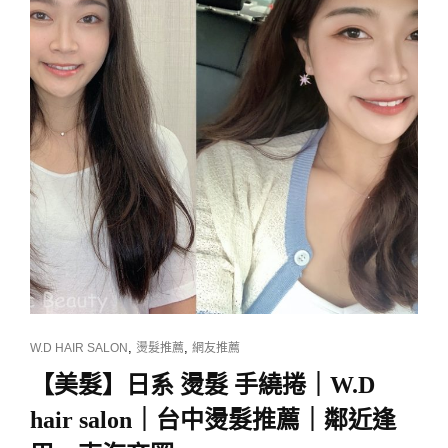
不
用
多
繁
瑣
程
序，
也
能
補
救
變
身
成
韓
國
歐
CAT
,
,
W.D HAIR SALON
燙髮推薦
網友推薦
爸/
LINKS
【美髮】日系 燙髮 手繞捲｜W.D
歐
膩！
hair salon｜台中燙髮推薦｜鄰近逢
『W.D