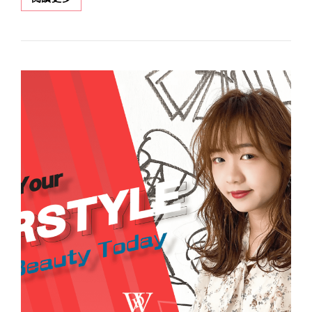
WESLAY
–
|W.D-
HAIR
HAIR
SALON
SALON
西
屯
店
迎
新
春
新
客
早
鳥
預
約，
染
燙
$2500
UP