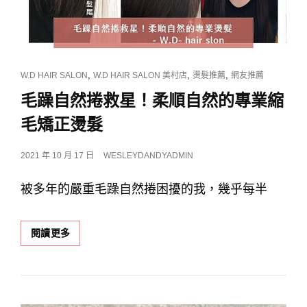
染
髮
推
薦！
替
客
CAT
,
,
,
W.D HAIR SALON
W.D HAIR SALON 美村店
燙髮推薦
網友推薦
人
LINKS
毛躁自然捲救星！柔順自然的專業縮
量
身
毛矯正燙髮
調
配
POSTED
2021 年 10 月 17 日
WESLEYDANDYADMIN
髮
ON
色，
被多年的嚴重毛躁自然捲困擾的我，幾乎每半
用
心
又
毛
仔
閱讀更多
躁
細
自
的
然
服
捲
務
救
品