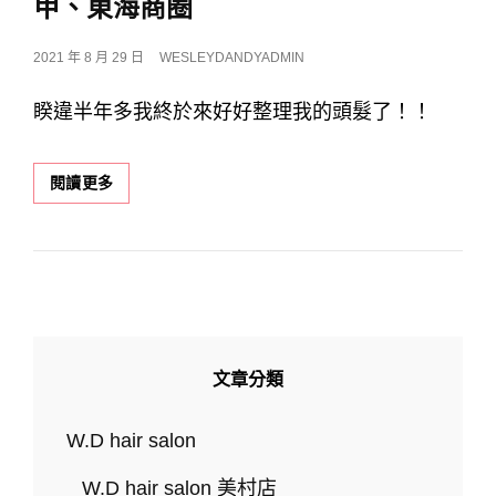
甲、東海商圈
–
HAIR
SALON
POSTED
2021 年 8 月 29 日
WESLEYDANDYADMIN
美
ON
村
睽違半年多我終於來好好整理我的頭髮了！！
店』
台
中
【美
閱讀更多
染
髮】
髮
日
推
系
薦
燙
髮
手
繞
捲
文章分類
｜
W.D
HAIR
W.D hair salon
SALON
｜
W.D hair salon 美村店