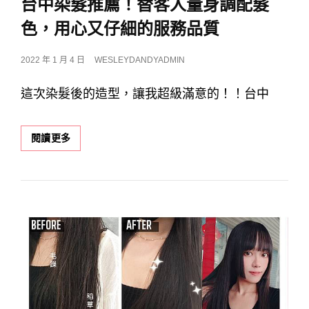
台中染髮推薦！替客人量身調配髮
色，用心又仔細的服務品質
POSTED
2022 年 1 月 4 日
WESLEYDANDYADMIN
ON
這次染髮後的造型，讓我超級滿意的！！台中
【台
閱讀更多
中
髮
廊】
W.D-
HAIR
SALON
美
村
店
台
中