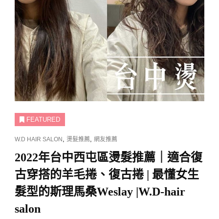
FEATURED
CAT
,
,
W.D HAIR SALON
燙髮推薦
網友推薦
LINKS
2022年台中西屯區燙髮推薦｜適合復
古穿搭的羊毛捲、復古捲 | 最懂女生
髮型的斯理馬桑Weslay |W.D-hair
salon