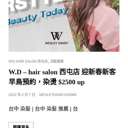
古
穿
搭
的
羊
毛
捲、
復
古
捲
|
CAT
,
W.D HAIR SALON 西屯店
活動優惠
最
LINKS
W.D – hair salon 西屯店 迎新春新客
懂
女
早鳥預約，染燙 $2500 up
生
髮
POSTED
2022 年 2 月 7 日
WESLEYDANDYADMIN
型
ON
的
台中 染髮 | 台中 染髮 推薦 | 台
斯
理
馬
桑
W.D
閱讀更多