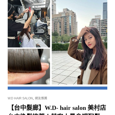
迎
新
春
新
客
早
鳥
預
約，
染
燙
$2500
UP
CAT
,
W.D HAIR SALON
網友推薦
LINKS
【台中髮廊】W.D- hair salon 美村店