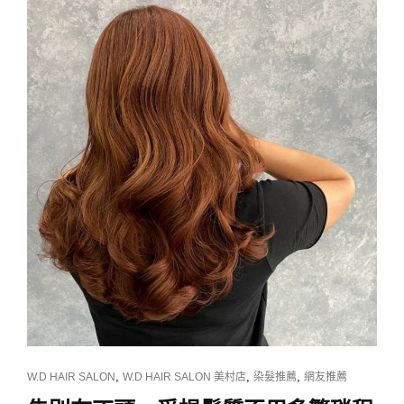
星！
質
柔
順
自
然
的
專
業
縮
毛
矯
正
燙
髮
CAT
,
,
,
W.D HAIR SALON
W.D HAIR SALON 美村店
染髮推薦
網友推薦
LINKS