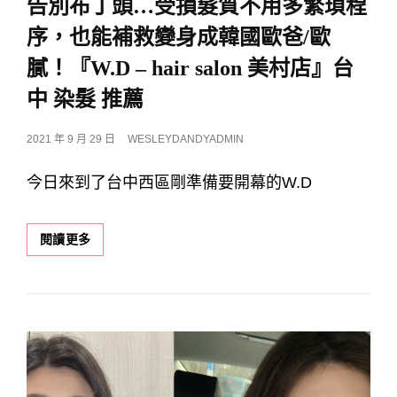
告別布丁頭…受損髮質不用多繁瑣程
序，也能補救變身成韓國歐爸/歐
膩！『W.D – hair salon 美村店』台
中 染髮 推薦
POSTED
2021 年 9 月 29 日
WESLEYDANDYADMIN
ON
今日來到了台中西區剛準備要開幕的W.D
告
閱讀更多
別
布
丁
頭…
受
損
髮
質