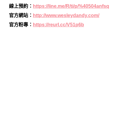
線上預約：
https://line.me/R/ti/p/%40504anfsq
官方網站：
http://www.wesleydandy.com/
官方粉專：
https://reurl.cc/V51p6b