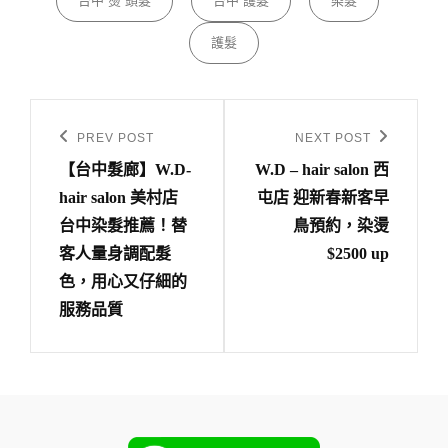
台中 燙 頭髮
台中 護髮
染髮
護髮
文
章
PREV POST
NEXT POST
Previous
Next
導
【台中髮廊】W.D-
W.D – hair salon 西
Post
Post
hair salon 美村店
屯店 迎新春新客早
覽
台中染髮推薦！替
鳥預約，染燙
客人量身調配髮
$2500 up
色，用心又仔細的
服務品質