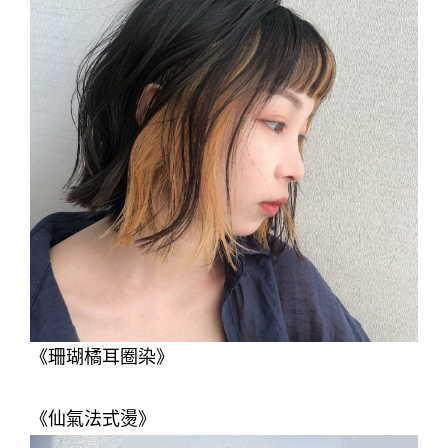
《珊瑚橘耳圈染》
《仙氣法式燙》