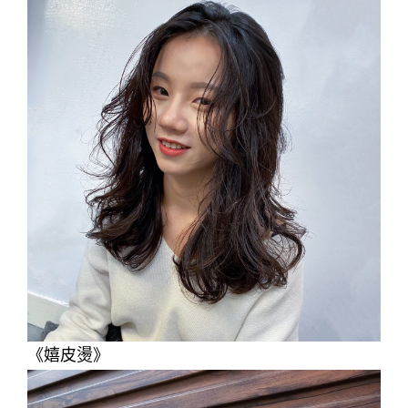
《
嬉皮燙
》