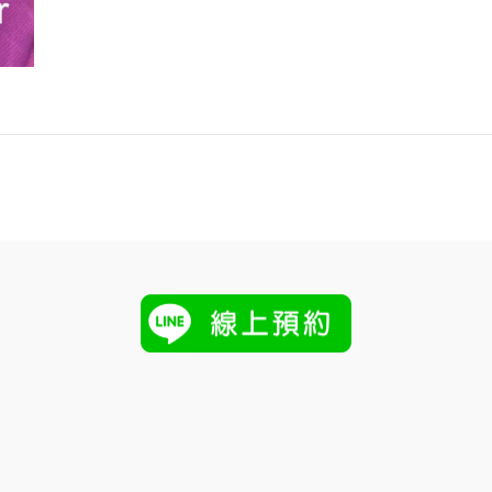
理
師
的
告
白：
自
然
捲
又
沒
時
間
整
理
頭
髮
怎
麼
辦？
這
款