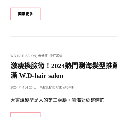
大
顯
白
過
閱讀更多
時
年
尚
前
髮
抗
色
漲
推
換
薦！
髮
型，
CAT
,
,
W.D HAIR SALON
未分類
流行趨勢
就
LINKS
來
激瘦換臉術！2024熱門瀏海髮型
W.D-
滿 W.D-hair salon
HAIR
SALON
POSTED
2024 年 4 月 26 日
WESLEYDANDYADMIN
ON
大家說髮型是人的第二張臉，瀏海對於整體的