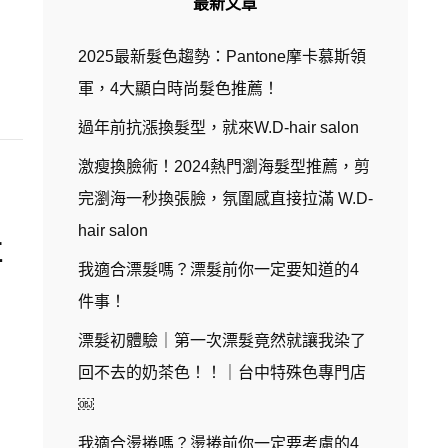
最新文章
2025最新髮色趨勢：Pantone摩卡慕斯領
軍，4大顯白時尚髮色推薦！
過年前抗漲換髮型，就來W.D-hair salon
激瘦換臉術！2024熱門瀏海髮型推薦，剪
完瀏海一秒換張臉，氛圍感直接拉滿 W.D-
hair salon
拉
我適合漂髮嗎？漂髮前你一定要知道的4
件事！
漂髮初體驗｜第一次漂髮竟然就讓我染了
回不去的奶茶色！！｜台中特殊色專門店
￼
我適合燙捲嗎？燙捲前你一定要考慮的4