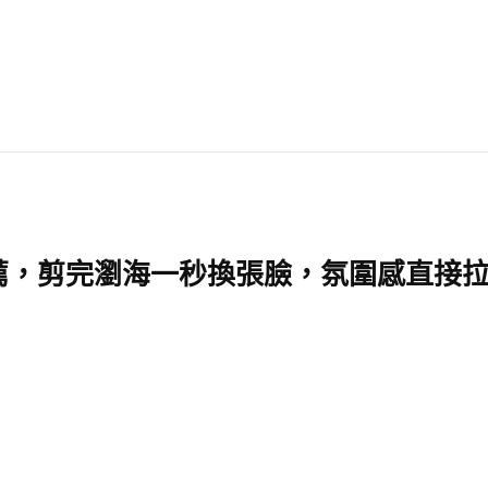
推薦，剪完瀏海一秒換張臉，氛圍感直接