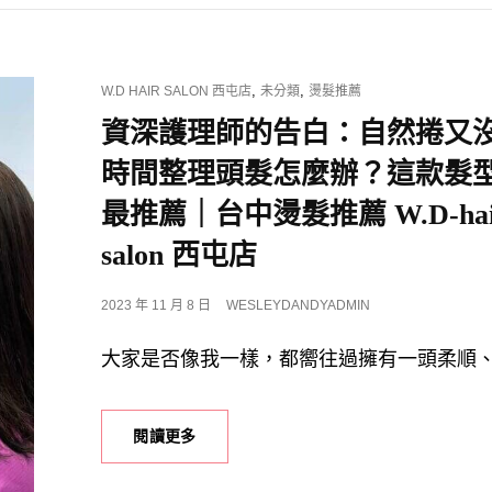
CAT
,
,
W.D HAIR SALON 西屯店
未分類
燙髮推薦
LINKS
資深護理師的告白：自然捲又
時間整理頭髮怎麼辦？這款髮
最推薦｜台中燙髮推薦 W.D-hai
salon 西屯店
POSTED
2023 年 11 月 8 日
WESLEYDANDYADMIN
ON
大家是否像我一樣，都嚮往過擁有一頭柔順
資
閱讀更多
深
護