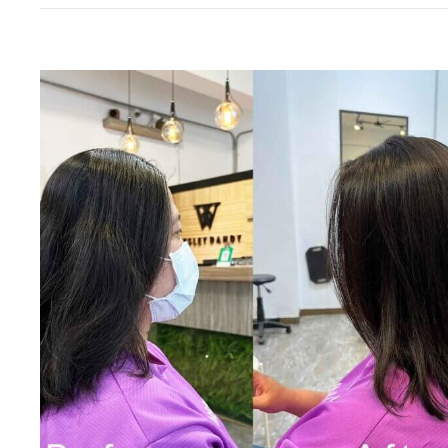
捲
臉，
嗎？
氛
燙
圍
捲
感
前
直
你
接
一
拉
定
滿
要
W.D-
考
HAIR
慮
SALON
的
4
件
事！