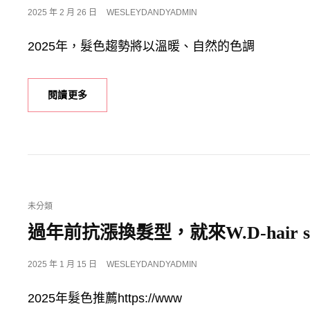
POSTED
2025 年 2 月 26 日
WESLEYDANDYADMIN
ON
2025年，髮色趨勢將以溫暖、自然的色調
2025
閱讀更多
最
新
髮
色
趨
勢：
PANTONE
CAT
未分類
摩
LINKS
卡
過年前抗漲換髮型，就來W.D-hair sa
慕
斯
POSTED
2025 年 1 月 15 日
WESLEYDANDYADMIN
領
ON
軍，
2025年髮色推薦https://www
4