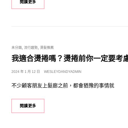
激
閱讀更多
瘦
換
臉
術！
2024
熱
門
CAT
,
,
未分類
流行趨勢
燙髮推薦
瀏
LINKS
海
我適合燙捲嗎？燙捲前你一定要考慮
髮
型
POSTED
2024 年 1 月 12 日
WESLEYDANDYADMIN
推
ON
薦，
不少顧客朋友上髮廊之前，都會猶豫的事情就
剪
完
瀏
海
我
閱讀更多
一
適
秒
合
換
燙
張