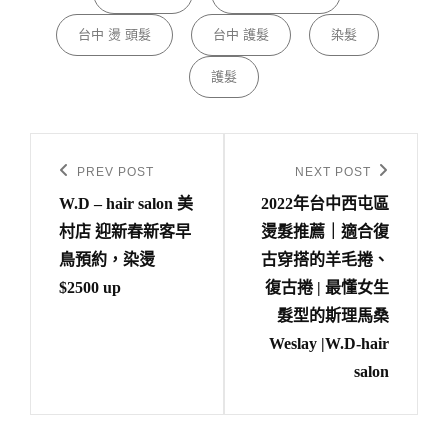
台中 燙 頭髮
台中 護髮
染髮
護髮
文
章
PREV POST
NEXT POST
Previous
Next
導
W.D – hair salon 美
2022年台中西屯區
Post
Post
村店 迎新春新客早
燙髮推薦｜適合復
覽
鳥預約，染燙
古穿搭的羊毛捲、
$2500 up
復古捲 | 最懂女生
髮型的斯理馬桑
Weslay |W.D-hair
salon