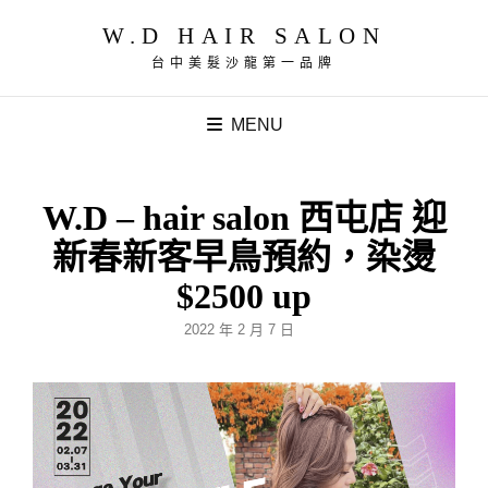
W.D HAIR SALON
台中美髮沙龍第一品牌
MENU
W.D – hair salon 西屯店 迎
新春新客早鳥預約，染燙
$2500 up
POSTED
2022 年 2 月 7 日
ON