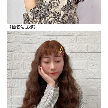
《仙氣法式燙》