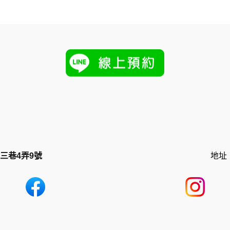
三巷4弄9號
地址