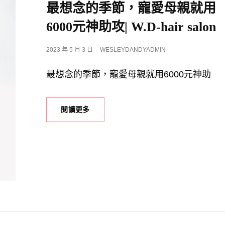
LINKS
最想念的季節，寵愛母親就用
6000元神助攻| W.D-hair salon
POSTED
2023 年 5 月 3 日
WESLEYDANDYADMIN
ON
最想念的季節，寵愛母親就用6000元神助
最
閱讀更多
想
念
的
季
節，
寵
愛
母
親
就