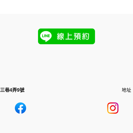
三巷4弄9號
地址