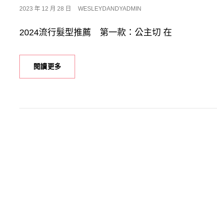
POSTED
2023 年 12 月 28 日
WESLEYDANDYADMIN
ON
2024流行髮型推薦 第一款：公主切 在
2024
閱讀更多
髮
型
趨
勢，
中
長
髮
公
主
切、
層
次
羊
毛