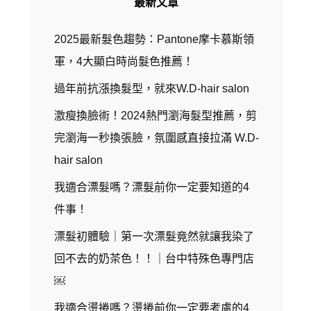
最新文章
2025最新髮色趨勢：Pantone摩卡慕斯領
軍，4大顯白時尚髮色推薦！
過年前抗漲換髮型，就來W.D-hair salon
激瘦換臉術！2024熱門瀏海髮型推薦，剪
完瀏海一秒換張臉，氛圍感直接拉滿 W.D-
hair salon
我適合漂髮嗎？漂髮前你一定要知道的4
件事！
漂髮初體驗｜第一次漂髮竟然就讓我染了
回不去的奶茶色！！｜台中特殊色專門店
￼
我適合燙捲嗎？燙捲前你一定要考慮的4