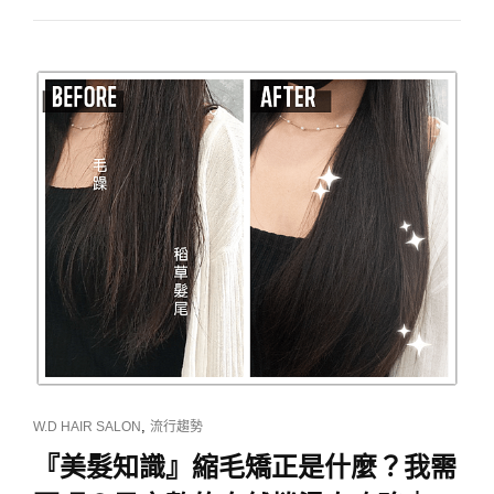
理
師
的
告
白：
自
然
捲
又
沒
時
間
整
理
頭
髮
怎
麼
CAT
,
W.D HAIR SALON
流行趨勢
辦？
LINKS
這
『美髮知識』縮毛矯正是什麼？我需
款