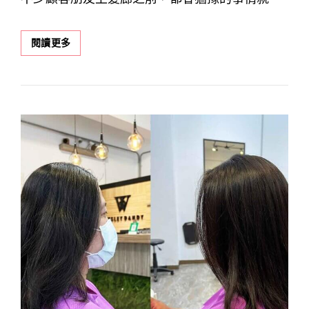
我
閱讀更多
適
合
燙
捲
嗎？
燙
捲
前
你
一
定
要
考
慮
的
4
件
事！