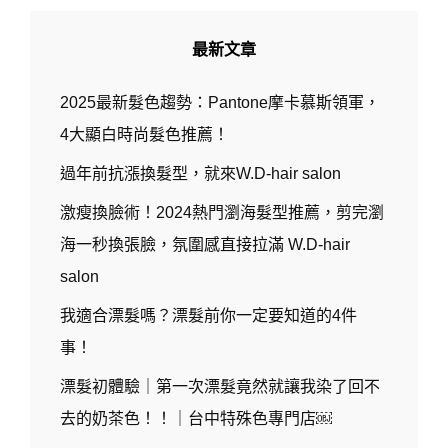
最新文章
2025最新髮色趨勢：Pantone摩卡慕斯領軍，
4大顯白時尚髮色推薦！
過年前抗漲換髮型，就來W.D-hair salon
激瘦換臉術！2024熱門瀏海髮型推薦，剪完瀏
海一秒換張臉，氛圍感直接拉滿 W.D-hair
salon
我適合漂髮嗎？漂髮前你一定要知道的4件
事！
漂髮初體驗｜第一次漂髮竟然就讓我染了回不
去的奶茶色！！｜台中特殊色專門店￼