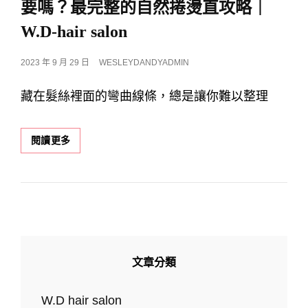
要嗎？最完整的自然捲燙直攻略｜
髮
型
W.D-hair salon
最
推
POSTED
2023 年 9 月 29 日
WESLEYDANDYADMIN
薦
ON
｜
藏在髮絲裡面的彎曲線條，總是讓你難以整理
台
中
燙
髮
『美
閱讀更多
推
髮
薦
知
W.D-
識』
HAIR
縮
SALON
毛
西
矯
屯
正
店
是
文章分類
什
麼？
我
W.D hair salon