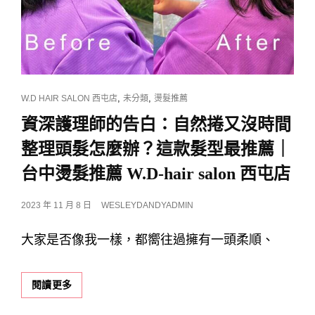
CAT
,
,
W.D HAIR SALON 西屯店
未分類
燙髮推薦
LINKS
資深護理師的告白：自然捲又沒時間
整理頭髮怎麼辦？這款髮型最推薦｜
台中燙髮推薦 W.D-hair salon 西屯店
POSTED
2023 年 11 月 8 日
WESLEYDANDYADMIN
ON
大家是否像我一樣，都嚮往過擁有一頭柔順、
資
閱讀更多
深
護