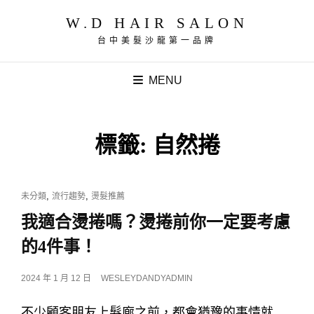
W.D HAIR SALON
台中美髮沙龍第一品牌
MENU
標籤:
自然捲
CAT
,
,
未分類
流行趨勢
燙髮推薦
LINKS
我適合燙捲嗎？燙捲前你一定要考慮
的4件事！
POSTED
2024 年 1 月 12 日
WESLEYDANDYADMIN
ON
不少顧客朋友上髮廊之前，都會猶豫的事情就