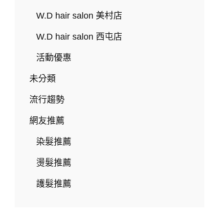
需
要
W.D hair salon 美村店
嗎？
最
W.D hair salon 西屯店
完
整
活動優惠
的
自
未分類
然
捲
流行趨勢
燙
直
網友推薦
攻
略
染髮推薦
｜
W.D-
燙髮推薦
HAIR
SALON
護髮推薦