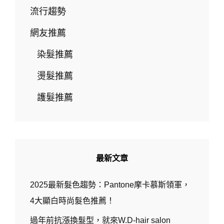
髮
流行趨勢
色！
染
網友推薦
髮
推
染髮推薦
薦
燙髮推薦
護髮推薦
最新文章
2025最新髮色趨勢：Pantone摩卡慕斯領軍，
4大顯白時尚髮色推薦！
過年前抗漲換髮型，就來W.D-hair salon