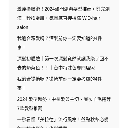
激瘦換臉術！2024熱門瀏海髮型推薦，剪完瀏
海一秒換張臉，氛圍感直接拉滿 W.D-hair
salon
我適合漂髮嗎？漂髮前你一定要知道的4件
事！
漂髮初體驗｜第一次漂髮竟然就讓我染了回不
去的奶茶色！！｜台中特殊色專門店￼
我適合燙捲嗎？燙捲前你一定要考慮的4件
事！
2024 髮型趨勢，中長髮公主切、層次羊毛捲等
7款髮型推薦
一秒看懂「美拉德」流行風格！盤點秋冬必備