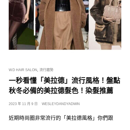
CAT
,
W.D HAIR SALON
流行趨勢
LINKS
一秒看懂「美拉德」流行風格！盤點
秋冬必備的美拉德髮色！染髮推薦
POSTED
2023 年 11 月 9 日
WESLEYDANDYADMIN
ON
近期時尚圈非常流行的「美拉德風格」你們跟