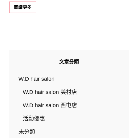
一
閱讀更多
秒
看
懂
「美
拉
德」
流
行
文章分類
風
格！
盤
W.D hair salon
點
秋
W.D hair salon 美村店
冬
必
W.D hair salon 西屯店
備
的
活動優惠
美
拉
未分類
德