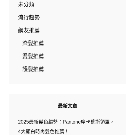
怎
未分類
麼
辦？
流行趨勢
這
款
網友推薦
髮
型
染髮推薦
最
推
燙髮推薦
薦
｜
護髮推薦
台
中
燙
髮
推
薦
最新文章
W.D-
HAIR
2025最新髮色趨勢：Pantone摩卡慕斯領軍，
SALON
西
4大顯白時尚髮色推薦！