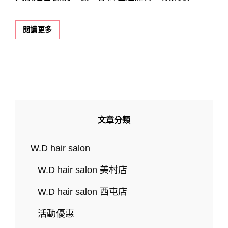
資
閱讀更多
深
護
理
師
的
告
白：
自
文章分類
然
捲
又
W.D hair salon
沒
時
W.D hair salon 美村店
間
整
W.D hair salon 西屯店
理
頭
活動優惠
髮