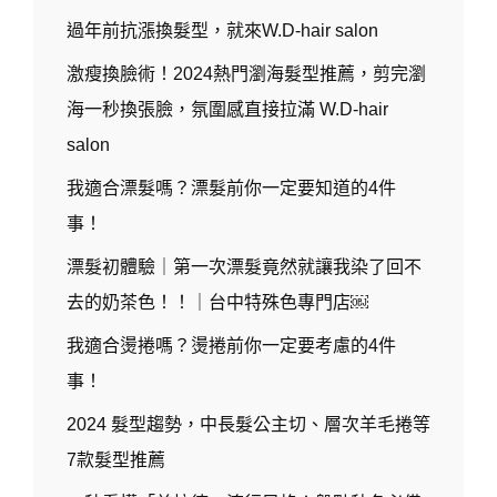
屯
店
過年前抗漲換髮型，就來W.D-hair salon
激瘦換臉術！2024熱門瀏海髮型推薦，剪完瀏
海一秒換張臉，氛圍感直接拉滿 W.D-hair
salon
我適合漂髮嗎？漂髮前你一定要知道的4件
事！
漂髮初體驗｜第一次漂髮竟然就讓我染了回不
去的奶茶色！！｜台中特殊色專門店￼
我適合燙捲嗎？燙捲前你一定要考慮的4件
事！
2024 髮型趨勢，中長髮公主切、層次羊毛捲等
7款髮型推薦