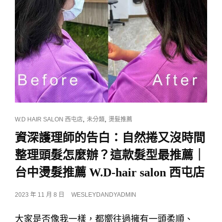
CAT
,
,
W.D HAIR SALON 西屯店
未分類
燙髮推薦
LINKS
資深護理師的告白：自然捲又沒時間
整理頭髮怎麼辦？這款髮型最推薦｜
台中燙髮推薦 W.D-hair salon 西屯店
POSTED
2023 年 11 月 8 日
WESLEYDANDYADMIN
ON
大家是否像我一樣，都嚮往過擁有一頭柔順、