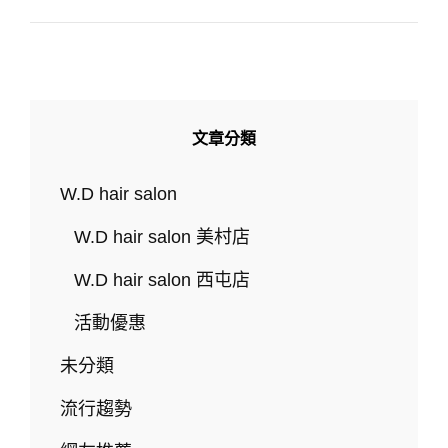
型
趨
勢，
中
長
髮
公
文章分類
主
切、
層
W.D hair salon
次
羊
W.D hair salon 美村店
毛
捲
W.D hair salon 西屯店
等
7
活動優惠
款
髮
未分類
型
推
流行趨勢
薦