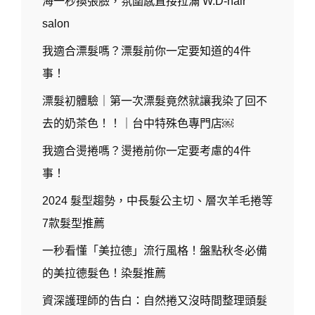
海一秒換張臉，氛圍感直接拉滿 W.D-hair
salon
我適合漂髮嗎？漂髮前你一定要知道的4件
事！
漂髮初體驗｜第一次漂髮竟然就讓我染了回不
去的奶茶色！！｜台中特殊色專門店￼
我適合燙捲嗎？燙捲前你一定要考慮的4件
事！
2024 髮型趨勢，中長髮公主切、層次羊毛捲等
7款髮型推薦
一秒看懂「美拉德」流行風格！盤點秋冬必備
的美拉德髮色！染髮推薦
資深護理師的告白：自然捲又沒時間整理頭髮