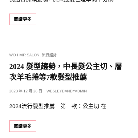
我
閱讀更多
適
合
漂
髮
嗎？
CAT
,
W.D HAIR SALON
流行趨勢
漂
LINKS
髮
2024 髮型趨勢，中長髮公主切、層
前
次羊毛捲等7款髮型推薦
你
一
定
POSTED
2023 年 12 月 28 日
WESLEYDANDYADMIN
要
ON
知
2024流行髮型推薦 第一款：公主切 在
道
的
4
2024
閱讀更多
件
髮
事！