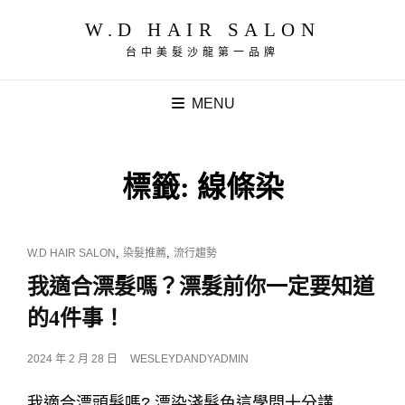
W.D HAIR SALON
台中美髮沙龍第一品牌
MENU
標籤:
線條染
CAT
,
,
W.D HAIR SALON
染髮推薦
流行趨勢
LINKS
我適合漂髮嗎？漂髮前你一定要知道
的4件事！
POSTED
2024 年 2 月 28 日
WESLEYDANDYADMIN
ON
我適合漂頭髮嗎? 漂染淺髮色這學問十分講