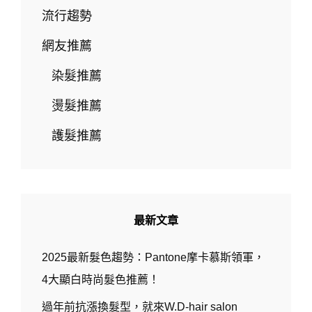
髮
流行趨勢
色！
染
網友推薦
髮
推
染髮推薦
薦
燙髮推薦
護髮推薦
最新文章
2025最新髮色趨勢：Pantone摩卡慕斯領軍，
4大顯白時尚髮色推薦！
過年前抗漲換髮型，就來W.D-hair salon