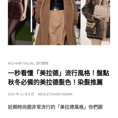
CAT
,
W.D HAIR SALON
流行趨勢
LINKS
一秒看懂「美拉德」流行風格！盤點
秋冬必備的美拉德髮色！染髮推薦
POSTED
2023 年 11 月 9 日
WESLEYDANDYADMIN
ON
近期時尚圈非常流行的「美拉德風格」你們跟