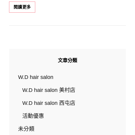
一
閱讀更多
秒
看
懂
「美
拉
德」
流
行
文章分類
風
格！
盤
W.D hair salon
點
秋
W.D hair salon 美村店
冬
必
W.D hair salon 西屯店
備
的
活動優惠
美
拉
未分類
德