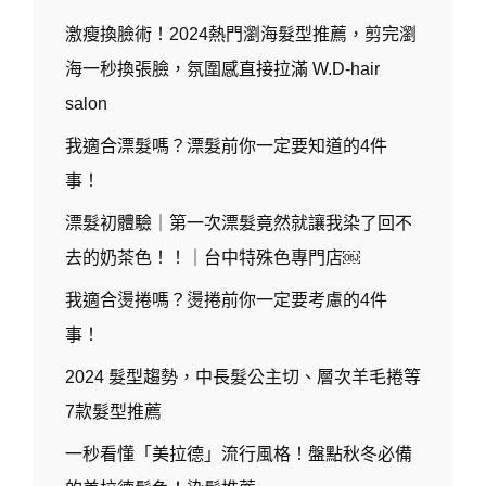
激瘦換臉術！2024熱門瀏海髮型推薦，剪完瀏
海一秒換張臉，氛圍感直接拉滿 W.D-hair
salon
我適合漂髮嗎？漂髮前你一定要知道的4件
事！
漂髮初體驗｜第一次漂髮竟然就讓我染了回不
去的奶茶色！！｜台中特殊色專門店￼
我適合燙捲嗎？燙捲前你一定要考慮的4件
事！
2024 髮型趨勢，中長髮公主切、層次羊毛捲等
7款髮型推薦
一秒看懂「美拉德」流行風格！盤點秋冬必備