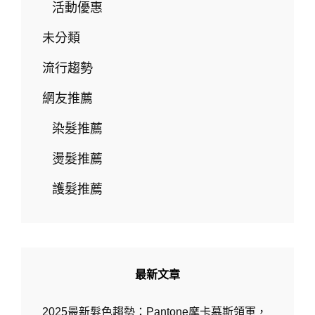
海
活動優惠
一
秒
未分類
換
張
流行趨勢
臉，
氛
網友推薦
圍
感
染髮推薦
直
接
燙髮推薦
拉
滿
護髮推薦
W.D-
HAIR
SALON
最新文章
2025最新髮色趨勢：Pantone摩卡慕斯領軍，