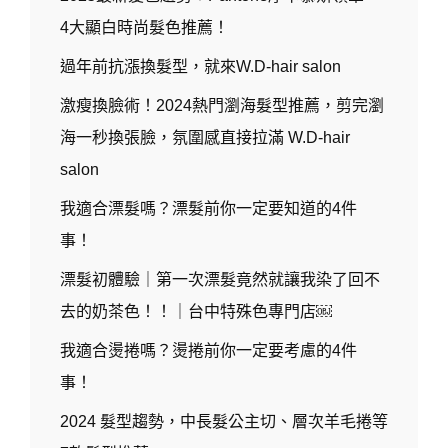
4大顯白時尚髮色推薦！
過年前抗漲換髮型，就來W.D-hair salon
激瘦換臉術！2024熱門瀏海髮型推薦，剪完瀏
海一秒換張臉，氛圍感直接拉滿 W.D-hair
salon
我適合漂髮嗎？漂髮前你一定要知道的4件
事！
漂髮初體驗｜第一次漂髮竟然就讓我染了回不
去的奶茶色！！｜台中特殊色專門店￼
我適合燙捲嗎？燙捲前你一定要考慮的4件
事！
2024 髮型趨勢，中長髮公主切、層次羊毛捲等