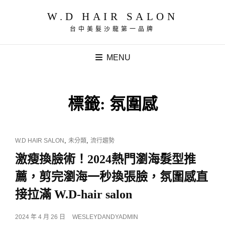
W.D HAIR SALON
台中美髮沙龍第一品牌
MENU
標籤:
氛圍感
CAT
,
,
W.D HAIR SALON
未分類
流行趨勢
LINKS
激瘦換臉術！2024熱門瀏海髮型推
薦，剪完瀏海一秒換張臉，氛圍感直
接拉滿 W.D-hair salon
POSTED
2024 年 4 月 26 日
WESLEYDANDYADMIN