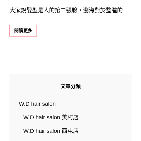
ON
大家說髮型是人的第二張臉，瀏海對於整體的
激
閱讀更多
瘦
換
臉
術！
2024
熱
門
瀏
文章分類
海
髮
型
W.D hair salon
推
薦，
W.D hair salon 美村店
剪
完
W.D hair salon 西屯店
瀏