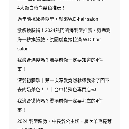
4大顯白時尚髮色推薦！
過年前抗漲換髮型，就來W.D-hair salon
激瘦換臉術！2024熱門瀏海髮型推薦，剪完瀏
海一秒換張臉，氛圍感直接拉滿 W.D-hair
salon
我適合漂髮嗎？漂髮前你一定要知道的4件
事！
漂髮初體驗｜第一次漂髮竟然就讓我染了回不
去的奶茶色！！｜台中特殊色專門店￼
我適合燙捲嗎？燙捲前你一定要考慮的4件
事！
2024 髮型趨勢，中長髮公主切、層次羊毛捲等