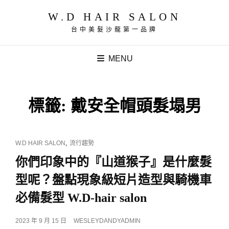
W.D HAIR SALON
台中美髮沙龍第一品牌
MENU
標籤:
戴安全帽頭髮塌男
CAT
,
W.D HAIR SALON
流行趨勢
LINKS
你們印象中的『山道猴子』是什麼髮
型呢？盤點現象級短片造型與騎機車
必備髮型 W.D-hair salon
POSTED
2023 年 9 月 15 日
WESLEYDANDYADMIN