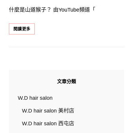
ON
什麼是山道猴子？ 由YouTube頻道「
你
閱讀更多
們
印
象
中
的
『山
道
猴
文章分類
子』
是
什
W.D hair salon
麼
髮
W.D hair salon 美村店
型
呢？
W.D hair salon 西屯店
盤