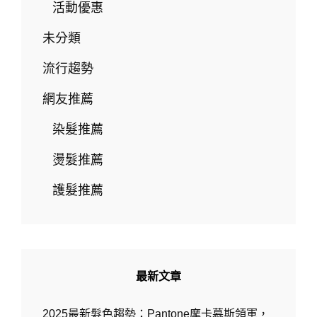
點
活動優惠
現
象
未分類
級
短
流行趨勢
片
造
網友推薦
型
與
染髮推薦
騎
機
燙髮推薦
車
必
護髮推薦
備
髮
型
W.D-
HAIR
SALON
最新文章
2025最新髮色趨勢：Pantone摩卡慕斯領軍，