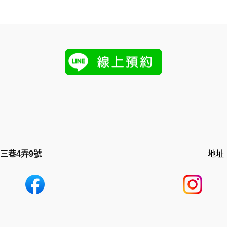
三巷4弄9號
地址