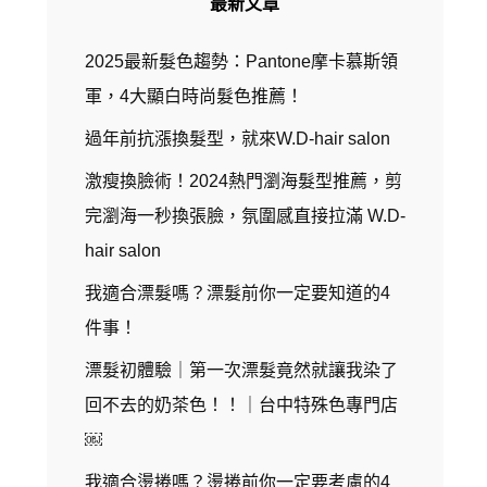
最新文章
2025最新髮色趨勢：Pantone摩卡慕斯領
軍，4大顯白時尚髮色推薦！
過年前抗漲換髮型，就來W.D-hair salon
激瘦換臉術！2024熱門瀏海髮型推薦，剪
完瀏海一秒換張臉，氛圍感直接拉滿 W.D-
hair salon
我適合漂髮嗎？漂髮前你一定要知道的4
件事！
漂髮初體驗｜第一次漂髮竟然就讓我染了
回不去的奶茶色！！｜台中特殊色專門店
￼
我適合燙捲嗎？燙捲前你一定要考慮的4