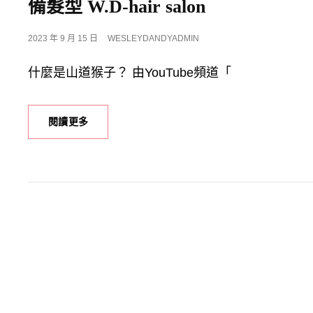
備髮型 W.D-hair salon
POSTED
2023 年 9 月 15 日
WESLEYDANDYADMIN
ON
什麼是山道猴子？ 由YouTube頻道「
你
閱讀更多
們
印
象
中
的
『山
道
猴
子』
是
什
麼
髮