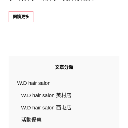
學
閱讀更多
生
專
屬
髮
型
優
惠，
不
文章分類
分
長
短
W.D hair salon
燙
OR
W.D hair salon 美村店
染
只
W.D hair salon 西屯店
要
NT2500
活動優惠
台