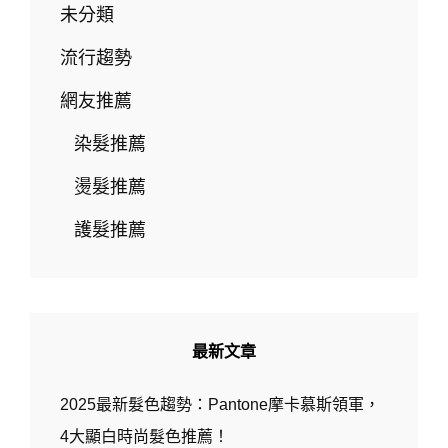
中
未分類
髮
廊
流行趨勢
W.D-
HAIR
網友推薦
SALON
染髮推薦
燙髮推薦
護髮推薦
最新文章
2025最新髮色趨勢：Pantone摩卡慕斯領軍，
4大顯白時尚髮色推薦！