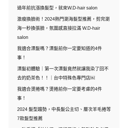
過年前抗漲換髮型，就來W.D-hair salon
激瘦換臉術！2024熱門瀏海髮型推薦，剪完瀏
海一秒換張臉，氛圍感直接拉滿 W.D-hair
salon
我適合漂髮嗎？漂髮前你一定要知道的4件
事！
漂髮初體驗｜第一次漂髮竟然就讓我染了回不
去的奶茶色！！｜台中特殊色專門店￼
我適合燙捲嗎？燙捲前你一定要考慮的4件
事！
2024 髮型趨勢，中長髮公主切、層次羊毛捲等
7款髮型推薦