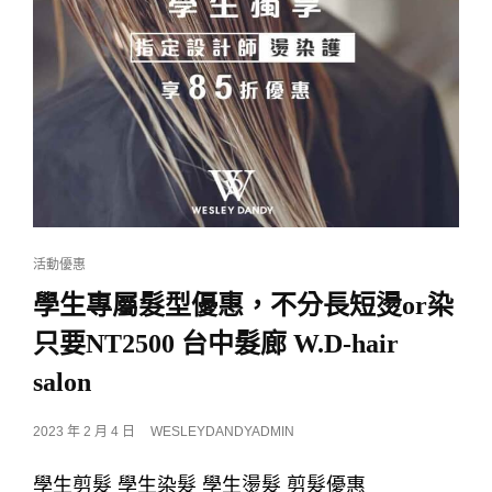
CAT
活動優惠
LINKS
學生專屬髮型優惠，不分長短燙or染
只要NT2500 台中髮廊 W.D-hair
salon
POSTED
2023 年 2 月 4 日
WESLEYDANDYADMIN
ON
學生剪髮 學生染髮 學生燙髮 剪髮優惠