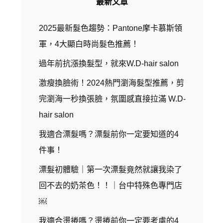
最新文章
2025最新髮色趨勢：Pantone摩卡慕斯領
軍，4大顯白時尚髮色推薦！
過年前抗漲換髮型，就來W.D-hair salon
激瘦換臉術！2024熱門瀏海髮型推薦，剪
完瀏海一秒換張臉，氛圍感直接拉滿 W.D-
hair salon
我適合漂髮嗎？漂髮前你一定要知道的4
件事！
漂髮初體驗｜第一次漂髮竟然就讓我染了
回不去的奶茶色！！｜台中特殊色專門店
￼
我適合燙捲嗎？燙捲前你一定要考慮的4