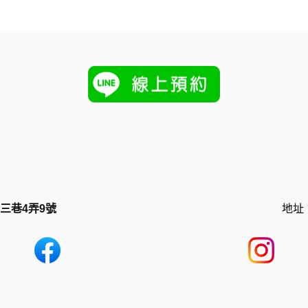
三巷4弄9號
地址