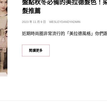
盤點秋冬必備的美拉德髮色！
髮推薦
POSTED
2023 年 11 月 9 日
WESLEYDANDYADMIN
ON
近期時尚圈非常流行的「美拉德風格」你們
一
閱讀更多
秒
看
懂
「美
拉
德」
流
行
風
格！
盤