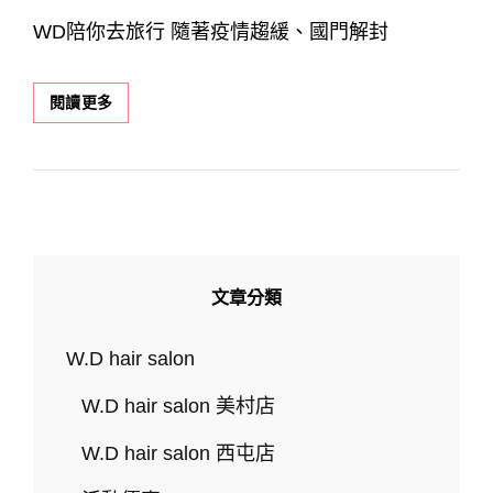
ON
WD陪你去旅行 隨著疫情趨緩、國門解封
出
閱讀更多
國
渡
假
一
定
要
美
美
文章分類
的，
讓
WD
W.D hair salon
陪
你
W.D hair salon 美村店
去
旅
W.D hair salon 西屯店
行