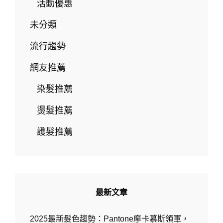
｜
活動優惠
出
示
未分類
旅
遊
流行趨勢
相
關
網友推薦
憑
證
染髮推薦
及
享
燙髮推薦
優
惠
護髮推薦
滿
額
再
抽
好
禮
最新文章
－
W.D-
2025最新髮色趨勢：Pantone摩卡慕斯領軍，
HAIR