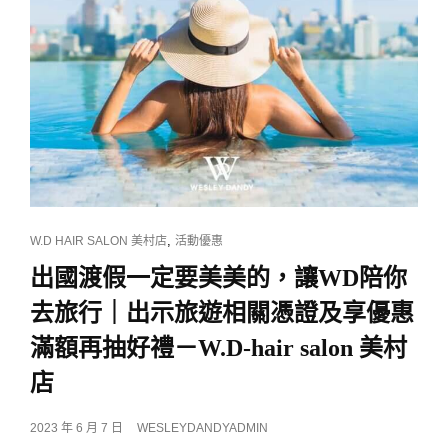
CAT
,
W.D HAIR SALON 美村店
活動優惠
LINKS
出國渡假一定要美美的，讓WD陪你
去旅行｜出示旅遊相關憑證及享優惠
滿額再抽好禮－W.D-hair salon 美村
店
POSTED
2023 年 6 月 7 日
WESLEYDANDYADMIN