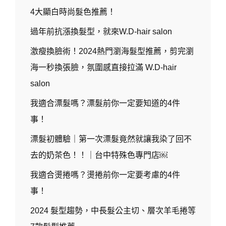
SALON
4大顯白時尚髮色推薦！
美
村
過年前抗漲換髮型，就來W.D-hair salon
店
激瘦換臉術！2024熱門瀏海髮型推薦，剪完瀏
海一秒換張臉，氛圍感直接拉滿 W.D-hair
salon
我適合漂髮嗎？漂髮前你一定要知道的4件
事！
漂髮初體驗｜第一次漂髮竟然就讓我染了回不
去的奶茶色！！｜台中特殊色專門店￼
我適合燙捲嗎？燙捲前你一定要考慮的4件
事！
2024 髮型趨勢，中長髮公主切、層次羊毛捲等