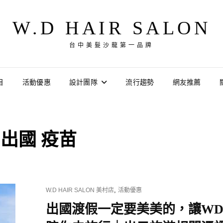
W.D HAIR SALON
台中美髮沙龍第一品牌
目
活動優惠
設計團隊
流行趨勢
網友推薦
:
出國 疫苗
CAT
,
W.D HAIR SALON 美村店
活動優惠
LINKS
出國渡假一定要美美的，讓W