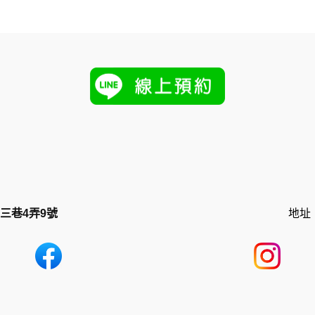
三巷4弄9號
地址