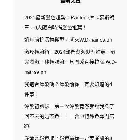
最新文章
2025最新髮色趨勢：Pantone摩卡慕斯領
軍，4大顯白時尚髮色推薦！
過年前抗漲換髮型，就來W.D-hair salon
激瘦換臉術！2024熱門瀏海髮型推薦，剪
完瀏海一秒換張臉，氛圍感直接拉滿 W.D-
hair salon
我適合漂髮嗎？漂髮前你一定要知道的4
件事！
漂髮初體驗｜第一次漂髮竟然就讓我染了
回不去的奶茶色！！｜台中特殊色專門店
￼
我適合燙捲嗎？燙捲前你一定要考慮的4