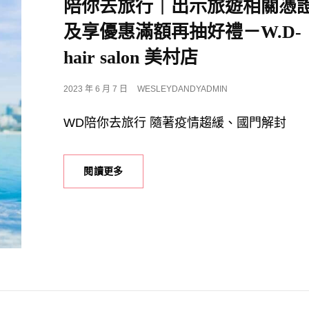
陪你去旅行｜出示旅遊相關憑
及享優惠滿額再抽好禮－W.D-
hair salon 美村店
POSTED
2023 年 6 月 7 日
WESLEYDANDYADMIN
ON
WD陪你去旅行 隨著疫情趨緩、國門解封
出
閱讀更多
國
渡
假
一
定
要
美
美
的，