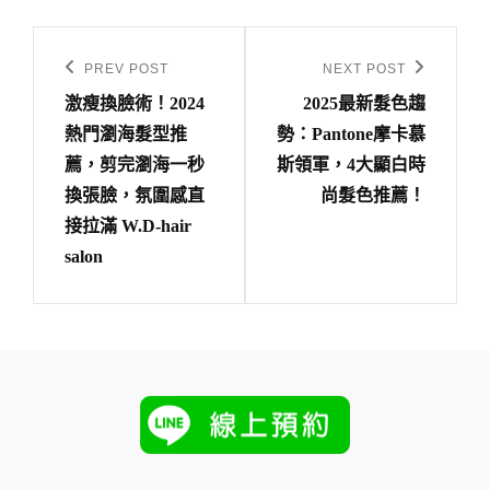
文
章
PREV POST
NEXT POST
Previous
Next
導
激瘦換臉術！2024
2025最新髮色趨
Post
Post
熱門瀏海髮型推
勢：Pantone摩卡慕
覽
薦，剪完瀏海一秒
斯領軍，4大顯白時
換張臉，氛圍感直
尚髮色推薦！
接拉滿 W.D-hair
salon