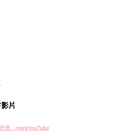
食
方影片
流…moreYouTube