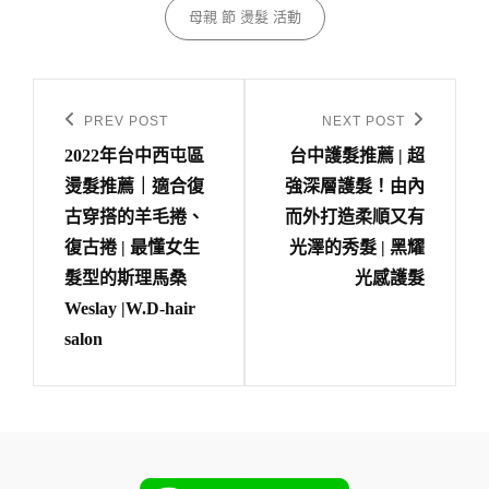
母親 節 燙髮 活動
文
章
PREV POST
NEXT POST
Previous
Next
導
2022年台中西屯區
台中護髮推薦 | 超
Post
Post
燙髮推薦｜適合復
強深層護髮！由內
覽
古穿搭的羊毛捲、
而外打造柔順又有
復古捲 | 最懂女生
光澤的秀髮 | 黑耀
髮型的斯理馬桑
光感護髮
Weslay |W.D-hair
salon