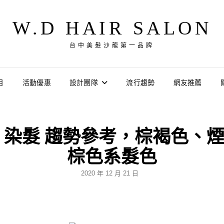
W.D HAIR SALON
台中美髮沙龍第一品牌
目
活動優惠
設計團隊
流行趨勢
網友推薦
國 染髮 趨勢參考，棕褐色
棕色系髮色
POSTED
2020 年 12 月 21 日
ON